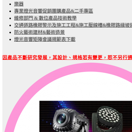
樂器
專業燈光音響促銷團購產品&二手專區
維修部門 & 數位產品技術教學
交通道路橡膠警示及施工工程&施工壓線槽&橡膠路緣坡
防火藝術建材&藝術造景
燈光音響矩陣會議規範表下載
因產品不斷研究發展，其設計、規格若有變更，恕不另行