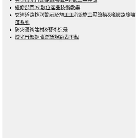
專業燈光音響促銷團購產品&二手專區
維修部門 & 數位產品技術教學
交通道路橡膠警示及施工工程&施工壓線槽&橡膠路緣坡
道系列
防火藝術建材&藝術造景
燈光音響矩陣會議規範表下載