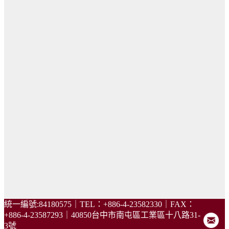
統一編號:84180575｜TEL：+886-4-23582330｜FAX：
+886-4-23587293｜40850台中市南屯區工業區十八路31-
3號