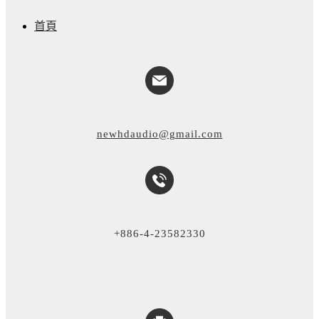
首頁
newhdaudio@gmail.com
+886-4-23582330