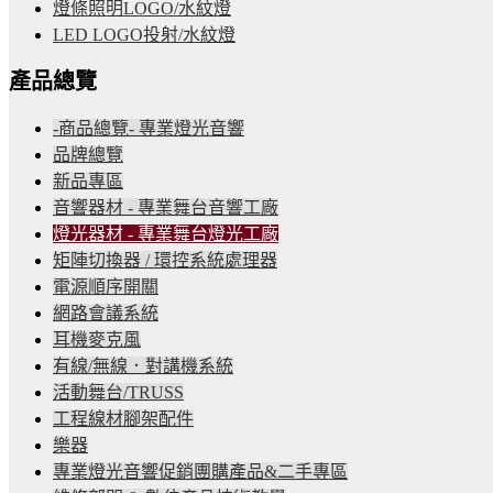
燈條照明LOGO/水紋燈
LED LOGO投射/水紋燈
產品總覽
-商品總覽- 專業燈光音響
品牌總覽
新品專區
音響器材 - 專業舞台音響工廠
燈光器材 - 專業舞台燈光工廠
矩陣切換器 / 環控系統處理器
電源順序開關
網路會議系統
耳機麥克風
有線/無線．對講機系統
活動舞台/TRUSS
工程線材腳架配件
樂器
專業燈光音響促銷團購產品&二手專區