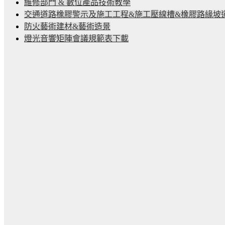
維修部門 & 數位產品技術教學
交通道路橡膠警示及施工工程&施工壓線槽&橡膠路緣坡
防火藝術建材&藝術造景
燈光音響矩陣會議規範表下載