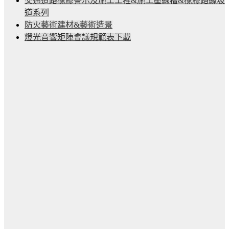
交通道路橡膠警示及施工工程&施工壓線槽&橡膠路緣坡
道系列
防火藝術建材&藝術造景
燈光音響矩陣會議規範表下載