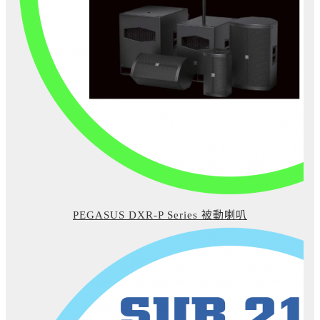
PEGASUS DXR-P Series 被動喇叭