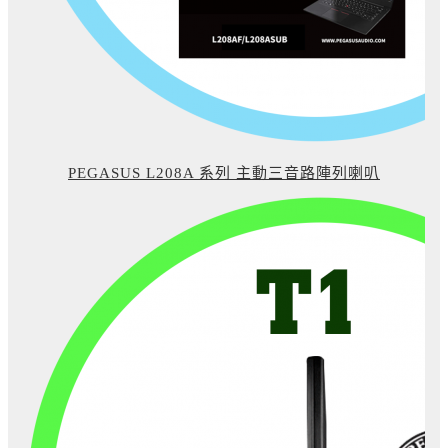
PEGASUS L208A 系列 主動三音路陣列喇叭